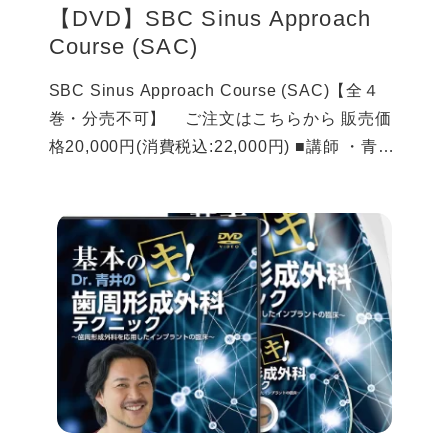
【DVD】SBC Sinus Approach
Course (SAC)
SBC Sinus Approach Course (SAC)【全４
巻・分売不可】 ご注文はこちらから 販売価
格20,000円(消費税込:22,000円) ■講師 ・青井
良太（あおいデンタルクリニック・麻布十番
ペリオインプラントセンター 院長、Surgical
Basic Course（SBC）代表、インストラクタ
ー） ・佐々木 匡理（九州中央病院 歯科口
腔外科・インプラントセンター医長・センタ
ー長） ・宮地 栄介（宮地歯科医院 院長、
Surgical Basic Course（SBC）インストラク
ター） ・三條 直哉（三條歯科医院 院長、
Surgical Basic Course（SBC）インストラク
ター） ・白井 健太郎（SANTE DENTAL