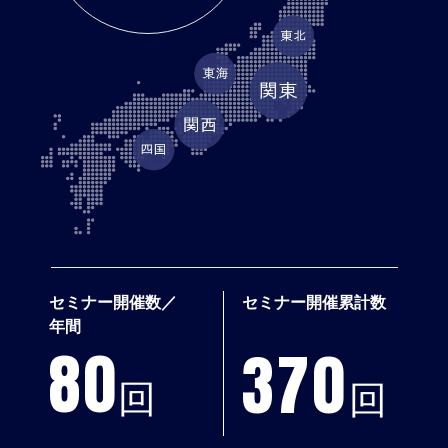
セミナー開催数／
セミナー開催累計数
年間
80
370
回
回