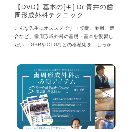
CLINIC 院長、Surgical Basic
【DVD】基本の[キ] Dr.青井の歯
Course（SBC）インストラクター） ■協力：
周形成外科テクニック
SBC事務局 サイナスアプローチの理解が深ま
る SBC代表の青井先生と九州中央病院、歯科
こんな先生にオススメです ・切開、剥離、縫合など、歯周形成外科の基礎・基本を復習したい ・GBRやCTGなどの移植術を、しっかり習得したい ・より効果的な外科技術があれば、学んでみたい ・症例別の治療計画や、用いられる技術の詳細を知りたい ・ベテランの手技を、じっくりと見てみたい ・成功症例だけではなく、失敗症例も見たい ・予後の長期的な経過観察を見てみたい もし、どれか１つでも当てはまるならば、このご案内は重要です。なぜなら、歯周形成外科のスペシャリストが、基本技術と応用技術を、わかりやすく教えてくれるから。 しかも、20件の症例解説と、豊富な実技映像で… 歯周形成外科のスキルアップを目指し、もっと多くの患者さんを笑顔に導きたい先生は、最後までお読みください。 こんな患者さんが来院したらどうしますか？ 想像してみてください。ある日のこと、23歳の女性患者が来院しました。 交通事故で歯槽骨ごと前歯部が欠損したとのこと。詳しく聞くと、いつも通っていた歯科医院からは、ブリッジを提案されたそうです。その患者さんは、涙目でおっしゃいました。 「以前と同じように、歯を見せて笑えるようになりたい」「だから、ブリッジはイヤです」「何とかならないでしょうか？」。費用は、どれだけ高額になっても、ご両親が全額負担してくれるそうですが… 「わたしにお任せください」 この言葉を、力強く言えたら、その患者さんはどうなるでしょうか。「本当ですか!?」と、目をキラキラと輝かせて喜ぶ姿が、イメージできますよね。 実際に、その後、歯周形成外科を駆使したインプラントで、すばらしい審美性と予後が提供できたなら…。その患者さんにとって、先生は忘れることのできない恩人となります。 患者さんが得た感動はクチコミとなり、医院の評価はうなぎのぼり。少し遠方からでも、たくさんの患者さんが来院するようになるでしょう。それだけではありません…。 治せるのなら料金はいくらかかってもかまわない そんな患者さんが、先生の医院を訪れるようになります。 他院ではなく、先生を頼りに来院する患者さんは、どうしても先生にお願いしたい深刻な悩みを持っています。 そんな患者さんが何よりも気にするのは、治療費ではなく、納得できる治療、理想的な治療を、提供してもらえるかどうか。 もし、治療内容に納得してもらえれば、どれだけ高額な自費診療になっても、患者さんは、喜んで受け入れてくれるでしょう。 むしろ「ようやく理想的な治療に出会えた」と、安心してくれます。 ムリして自費診療を提案する必要はありません。患者さんにとって価値の高い、優れた治療を提供し続けることで、クリニックを、今以上に盛り上げていけるのです。 キレイごとではありません 歯科医院の供給過多、改善が見込めない保険点数、人口減少など、歯科をとりまく状況は、良くありません。 しかし、このような状況でも、勝ち組とよばれる歯科医院は、実在します。私たちは、そういった歯科医院を、数多く取材してきました。 経営やマーケティングに長けたクリニック、予防歯科の導入に成功しているクリニックなど…。成功パターンは、実にさまざまですが、他院にはマネできない技術力で、確固たる地位を築いたクリニックは、実在します。 そして、彼らの多くは、優れた歯周形成外科技術を持ちます。骨のないところへ骨を作り、歯肉のないところへ歯肉を作る。そして、審美性と予知性の高い結果を提供する。 日々、このような治療をしているわけですから、黙っていても来院が増えるのは、当然です。 先生も、そんな歯科医師を目指しませんか？ 「そう簡単に、歯周形成外科は習得できない」と思われるかもしれません。 確かに、歯周形成外科は、簡単ではありません。 侵襲性の高い外科技術を使用しますから、知識や技術を学ぶだけではなく、訓練と経験が必要になります。 しかし、何ごとも、はじめるのに遅すぎることはありません。何ごとも、近道はあります。 たとえば、減張切開が簡単になるこんな方法をご存じですか？ 歯周形成外科を学ぶとき、多くの歯科医師が、難しいと悩む「減張切開」。 なかなか減張できないので、メスを何度も入れたら、出血量がひどくなった…。このように悩む先生は、多いそうですが、減張切開の侵襲性を低くする方法があります。 その方法は、浅い切開を1回入れたあと、骨膜をメスの腹で、シュッシュッとしごくだけ。 それだけで、驚くほど減張できるようになります。 このテクニックを使えば、血管を切る回数が減るため、出血量は低下。そのため、治癒もよくなります。 このような技術は、知っているだけで、歯周形成外科の習得スピードを大きく変えてしまいます。 もし、なるべく早く歯周形成外科を習得したいと思われるのなら、今回の最新プログラムは無視できません。 講師の青井先生は、20年以上にわたり、多くの難症例を成功させてきた歯周形成外科のスペシャリスト。歯周形成外科コースSBCの代表でもあり、指導者としても、すばらしい実績をお持ちです。 今回のプログラムでは、そんな青井先生が、数えきれない臨床経験、指導経験から培ってきた、歯周形成外科技術が学べます。 ■プロフィール 「あおいデンタルクリニック」では、ぺリオ・インプラントセンターを併設。重度のインプラント治療及び歯周病治療(歯周外科治療)を専門的に行い、全国から患者さんが来院。これまで多くの難症例を解決に導く。導者としても精力的に活動しており、現在は、歯周形成外科コースSBCの代表を務め、過去には「JIADS研修コース」で、エンドやペリオ、インプラント、補綴の講師も務める。 ■略歴 1994年 朝日大学卒業 兵庫県神戸市 勤務 1999年 貴和会歯科新大阪診療所 勤務 2002～2008年 JIADS講師(エンド・ぺリオ・インプラント) 2003年 貴和会歯科銀座ぺリオ・インプラントセンター勤務 2007年 あおいデンタルクリニック 開業 2009年 Surgical Basic Course 開講 2013年 失敗しないためのエンドセミナー 開講 2014年 明海大学・朝日大学 歯学部生涯研修部 就任 2020年 SAC(Sinus Approach Course) 開講 ■資格 SBC(Surgical Basic Course) 主幹 SAC(Sinus Approach Course) 常任講師 朝日大学非常勤講師 ■所属 AAP アメリカ歯周病学会 clubSBC ■メディア掲載・出演 クインテッセンス デンタルダイアモンド ナイルスナイル2010.４月号 シルシルミシル スーパーJチャンネル サンデーモーニング 歯周形成外科を習得したい先生へ なぜ、今回のプログラムが オススメなのか？ ５つの理由 ■理由① 歯周形成外科の基本がオールインワンで学べる 切開、剥離、縫合、結紮、移植(GBR・CTG・FGG)など、基本技術において、どれかひとつでもあいまいなことがあると歯周形成外科は上達しません。 基本ができていなければ、どれだけ高度なテクニックを学んでも、良い結果は得られません。今回のプログラムでは、歯周形成外科の基本技術から、しっかりと学べるので安心です。 ■理由② 失敗リスクの低い治療計画と技術 20年以上、歯周形成外科に取り組んできた青井先生は、成功だけではなく、失敗も経験してきました。失敗したときは、必ず原因を追究し、次の治療に活かしてきました。 つまり、今回のプログラムで学べる内容は、青井先生が、膨大な臨床経験を積み重ねて到達した、失敗リスクの低い治療計画や技術です。 ■理由③ 多くの歯科医師のつまずきどころを熟知 青井先生は、現在、歯周形成外科コースSBC代表を務めていますが、その他にも、たくさんの講師経験をお持ちです。 のべ8,000人以上の歯科医師が受講している「JIADS研修コース」では、エンドやペリオ、インプラント、補綴の講師も務めてきました。 だからこそ、多くの歯科医師が失敗するポイントや、その回避方法を、よくご存じです。 ■理由④ 20件の症例解説で実践技術を学ぶ 青井先生に寄せられる質問で多いのが、症例相談。「どのように治療を進めればよいのか？」「どのような術式を使うべきか？」このようなご質問を、たくさんいただくそうですが、今回のプログラムでは、20件の症例解説を収録。 各症例における、最適な治療計画や術式についても、理解を深めていただけます。また、症例解説によっては、実際の治療映像も収録しているので、手技についても、具体的に学べます。 “なぜ、こうなったのか？ 先生ならどうしますか？“ ■理由⑤ 実技映像が豊富 知識だけ頭に入れても、歯周形成外科は習得できません。切開、剥離、縫合、結紮、移植における「手指の動き」も、しっかりと目で見て学ぶ必要があります。 だからこそ、今回のプログラムでは、実技映像を、ギッシリ収録しました。具体的に、次の技術が実技映像で学べます。 結合組織移植片の採取方法 内斜切開(歯肉溝切開)と縦切開 減張切開 全層弁剥離 部弁剥離 移植(GBRやCTGなど) 縫合、結紮 “豚顎だけではなく、患者さんへ治療する映像もたくさん収録” ハンズオンセミナーとは違い、映像ですから、気になるところは、何度でも見返せます。先生ご本人だけではなく、勤務医のトレーニング教材としても最適。収録内容の一部をご紹介すると… 基本のキ！Dr.青井の歯周形成外科テクニック ～歯周形成外科を応用したインプラントの臨床～ 歯周形成外科とは何か？ 基礎的なところですが、その理解が少しでもあいまいだと、正しい技術習得はできません。この機会に、復習しておきませんか？ 歯周形成外科が対応する要因 先天的(遺伝的)要因と、後天的要因(誘因)に、わけて考えることができます。正確な診査診断において、あいまいにしてはならない知識です。 歯肉退縮の分類 タイプⅠ～Ⅳまでに分類できますが、その詳細を、おさらいしていただきました。 Carioの分類 リセッションタイプ１～３を頭に入れながら、治療計画を立てていきますが… FGG(遊離歯肉移植)とCTG(結合組織移植片)の歴史 1963年にFGGの成功例が、はじめて発表されました。その後、どのような歴史を経て、技術が発展してきたのか？ FGG(遊離歯肉移植)/CTG(結合組織移植片)の採取部位 FGGとCTGでは、結合組織移植片の採取部位が異なります。その詳細を解説していただきました。 結合組織移植片の採取方法(実演) 口腔内から結合組織移植片を採取する方法について、実際のオペ映像を視聴しながら学べます。切開テクニックについても、その目で詳細をご確認いただけます。 SBCで推奨する外科器具セット 合計11点の器具があります。これらを揃えておけば、ほとんどのオペに対応できます。 オススメのASP剥離子(YDM)について 青井先生が開発した剥離子があります。歯周外科において、諸々の利便性があるため、知っておいて損はありません。 Bradeの形状について さまざまな形状がありますが、まずは、これらのスタンダードなBradeから使用しましょう。 歯周外科の基本術式 切開、剥離、縫合、結紮における、それぞれの基本術式をチャートにまとめていただきました。 切開について 内斜切開、縦切開、水平切開、減張切開のそれぞれにおいて、正しい方法を解説していただきました。 縦切開で、こんな間違いをしていませんか？ ４つの切開線のうち、歯肉退縮の原因となる、やってはならない縦切開があります。 内斜切開(歯肉溝切開)と縦切開(実演) これら２つの切開法について、実際のオペ映像を視聴しながら学べます。 欠損部でおこなう歯槽頂切開について ケースによって、切開を入れる部分は異なります。その違いについて、詳しく解説していただきました。 治癒が良くなる減張切開について(実演) 出血が多くなる場所を避けるには、どこに切開を入れたらよいか？ 豚の実習映像を見ながら、減張切開の方法が学べます。 全層弁剥離のテクニック(実演) 豚の実習映像を見ながら、全層弁剥離のテクニックが学べます。ポイントは、歯冠乳頭へのアプローチですが… 部分弁剥離のテクニック(実演) 実際の治療映像を見ながら、部分弁剥離のテクニックが学べます。パーフォレーションしないために、どうすればよいのか？ 縫合テクニックを習得しよう(実演) 単純縫合、骨膜縫合、マットレス縫合、アンカー縫合、８の字縫合について、正しい方法と、各ポイントについて実演解説していただきました。 角化粘膜の獲得方法 インプラントで必要になる角化粘膜の獲得ですが、「Apically Positioned Flap(根尖側移動術)」について解説していただきました。 結合組織移植について いろんな用途がある結合組織移植ですが、どのようなケースで、どのような効果が得られるのか？ 症例解説(歯肉退縮) 頬側３番の歯肉退縮に対して、結合組織で根面被覆するケース。 症例解説(ブラックシャドウ) ブラックシャドウがある前歯部２番の歯根へ、エンベロープテクニックで結合組織を移植するケース。 症例解説(大幅な歯肉退縮) 歯肉が大幅に退縮した下顎１番へ、結合組織を移植するケース。 症例解説(矯正途中) 歯列矯正の途中に、歯肉退縮が著しい箇所へ、結合組織を移植するケース。 症例解説(根面被覆の適応外) ぺリオーケース。本来であれば、根面被覆の適応外ですが、結合組織を移植することで、どのような治癒経過となったか？ 症例解説(複合的な治療①) MillerのClassⅠとⅡ、SeibertのClassⅠ、MaynardのType4、歯牙のチッピングなど、複数の問題が見受けられるケースを、どのように治療したのか？ 症例解説(複合的な治療②) 右上６番に大きな欠損の兆候など、複数の問題が見受けられるケースで、どのように歯周形成外科を使用したのか？ 症例解説(根尖側移動術) Apically Positioned Flap(根尖側移動術)を使用した症例です。切開から縫合まで、一連の治療映像を公開していただきました。 症例解説(全顎治療①) もう一度、顎位を作らなければならない症例ですが、どのようにして、歯周形成外科を併用したインプラント治療をしたのか？ 予後10年の経緯を、ご覧いただけます。 症例解説(全顎治療②) 欠損が大きく、顎堤が細くなり、部分義歯を使用する患者さんでした。非常に困難な症例ですが、青井先生は、どのような治療をしたのか？ 予後7年の経緯を、ご覧いただけます。 治療前にやるべきこと 「初診・緊急処置」「診査」「診断・問題点の把握」「治療計画立案」「コンサルテーション」の各ステップにおいて、どのような仕事が求められるのか？ コンサルとミーティングのタイミング 診査診断から、治療完了後のメインテナンスまで、患者さんへコンサルテーションをおこなうタイミングと、スタッフでミーティングをおこなうタイミングは、各３回あります。それぞれのタイミングで、求められるアクションとは？ 症例解説(全顎治療③) 前歯部は、それほど問題なかったのですが、臼歯部が噛めないという問題を抱えていました。すでにインプラントも入っています。本来であれば、矯正治療が必要な症例でしたが、青井先生は、どのように治療したのか？ オペ映像も公開していただきました。 症例解説(硬組織のマネジメント) 「右上２番が痛む」という主訴を持った33歳の女性ですが、抜歯後、インプラントを埋入しました。どのようにして、審美性の高い治療を提供したのか？ 症例解説(外傷による欠損) 交通事故で歯槽骨ごと前歯部が欠損になった23歳女性の症例です。患者さんは、ブリッジではなくインプラントを希望されました。 症例解説(ぺリオが絡んだ咬合性外傷) 誰が見ても抜歯するしかない症例でした。GBR (骨誘導再生)を活用したインプラントテクニックが学べます。 症例解説(歯牙が割れた) 45歳男性で、歯牙がスパッと割れた症例です。前歯部インプラントですから、少しでも歯肉が得られる治療が求められます。 症例解説(歯が揺れて痛い) 他院でⅢ級咬合を、むりやり抜髄してⅡ級にしようとしたものの、思うような結果が得られていなかった症例です。CTG（結合組織移植片）、GBR (骨誘導再生)について、実際の治療映像を見ながら、その詳細が学べます。 症例解説(舌側へのGBR(骨誘導再生) 前歯部の舌側にある大きな欠損を、GBR (骨誘導再生)を使って治療したインプラント症例です。こちらも、実際の治療映像をご覧いただけます。 症例解説(前歯部４本のインプラント) GBR (骨誘導再生)、鼻腔リフトを使って、４本のインプラントを埋入しましたが、歯冠乳頭がない状態に… 症例解説(内部外部の吸収が激しい) 内部吸収、外部吸収、歯根破折があり、複数の前歯にインプラントが必要な症例です。非常に困難な状況でしたが、青井先生は、どのように治療したのか？ なぜ、こんなことに？ この写真を見て、先生は、どのような治療が必要だと思いますか？ 想像もつかないかもしれませんが、まずは、この状態になった原因を考察しましょう。 “なぜ、こうなったのか？ 先生はわかりますか？“ 青井先生を推薦します 青井先生の熱い思いを感じる映像教材 青井先生とは同年代ではありますが、当初お互いに専門としていきたい分野が違ったこともあり、卒後10年近くは、お互い存在は知りつつも交わることはありませんでした。 しかし、歯科医療に携わる者であれば、各分野を極めようとする思いは共通であり、補綴治療に必要な歯周治療の知識、歯周治療に必要な補綴治療の知識があり、結果的に10年ほど前、ある講演会で一緒に講演したのをきっかけに、親しくさせていただき、今となってはお互いに刺激し合える仲であります。 私が青井先生と出会ってすごく感じたことは、歯科に対する熱い思いと、何事にも貪欲で、知らないことに対する探究心と行動力がすばらしいということでした。数年前には、その当時まだ賛否あった治療法について、その第一人者を招きシークレットな勉強会を定期的におこなったり、しまいには、私のダイレクトボンディングのセミナーや形成のセミナーにも参加するくらい、その行動力と実行力には頭が下がる思いです。 今回の教材では、歯周形成外科にターゲットを絞り、先生の探究心から蓄積されたエビデンスと、実行力から来る豊富な臨床ケースを、動画を交えて紹介されています。先生が常にお話されていることで、ベーシックの重要性、失敗ケースから学べること、長期ケースから学べること、良い結果には必ず裏付けがあるということを、とても分かりやすくレクチャーされています。 クラウンやブリッジなど、補綴治療に必要な基本的な歯周形成外科から、インプラント治療や全顎補綴治療に必要なアドバンスな歯周形成外科までを網羅する、とても内容の濃い教材となっています。青井先生の熱い思いを感じる映像教材を、ぜひ皆様にも共有していただきたいと思います。 青島デンタルオフィス 院長 青島 徹児 先生 有効な治療法であることは周知の事実です 歯周形成外科は審美的または予防的な歯肉の形成外科として、現在の歯科臨床では広く用いられています。この治療の適応となるのは、歯肉の増大、根面の被覆、顎堤の増大、粘膜欠損の修正、小帯の付着異常、歯冠の延長、萌出不十分な歯の露出、抜歯後の顎堤不良の防止、インプラント部粘膜欠損の修正などがあり、疾患そのものを対象とするよりも、審美的または予防的な側面も含まれていることから、患者のQOLの向上に有効な治療法であることは周知の事実です。 しかしながら、その診断や手技は多くの研鑽を積む事が必須となる治療法であり、誰でもすぐにできるものではありません。今回、長年歯周形成外科のセミナーを主催し後進の教育に励まれており、私の盟友である青井良太先生が診断および手技について網羅した教材を制作いたしました。自身の臨床に歯周形成外科という選択を取り入れたいとお考えの先生方にぜひともお勧めいたします。 渋澤矯正歯科 院長 渋澤 龍之 先生 どのような層であったとしても必ず新しい発見がある 本教材の講師である青井良太先生と知り合ったのは１５年以上前、当時青井先生が勤務されていた貴和会銀座歯科診療所に見学に行ったのがきっかけです。言うまでもなく貴和会は日本最大規模の卒後研修団体ＪＩＡＤＳの創設者である小野善弘先生と中村公雄先生が開設された診療所であり、はじめはＪＩＡＤＳの講師と受講生という関係でした。 その後、同じグループに所属したことをきっかけに、ときには頼れる兄貴分、そしてときには恐ろしい（？）師匠として面倒をみていただくようになり、現在に至ります。 実は私も青井先生が主幹を務められているＳＢＣを１０年ほど前に受講させていただきました。ＪＩＡＤＳでひととおり歯周外科をマスターしたつもりでしたが、ツメが甘い部分や我流になっている点などを指摘していただき、すごく勉強になったことを覚えています。 本教材を拝見したときの第一印象は、まさにそのＳＢＣを受講したときの「あ、なるほど！」という感じそのものでした。理論的背景の説明からはじまり、豚顎を用いたわかりやすいデモンストレーション、そして関連する臨床例が豊富に提示されることにより、全てのセクションが非常にわかりやすく構成されています。これから歯周外科に取り組もうと考えている若い先生から、様々な経験を積んだエキスパートの先生まで、どのような層であったとしても必ず新しい発見がある、そんな教材といえます。自信を持って推薦させていただきます。 デンタルクリニックＫ 院長 渥美 克幸 先生 さらに！３つの特典をプレゼント 特典①「外科処置用 患者説明資料」 外科処置の患者説明に役立つ資料を、ご用意いたしました。口腔内にメスを入れる侵襲性の高い治療のため、 治療の必要性や内容、計画などについて、患者さんへ、しっかりとご理解いただく必要があります。 ※ネット配信での提供 特典②「鎮静法の同意書 ひな型」 外科をおこなう際、鎮静法の同意書は欠かせません。もし、まだご用意していなければ、このひな型を、ご活用ください。 ※ネット配信での提供 特典③「セミナーレジュメ」 収録された講義がまとめられた、セミナーレジュメをお渡しいたします。映像をじっくり視聴するお時間がなければ、まず、この冊子から先に目をとおしてください。 そして、気になる個所の映像から視聴していただければ、効率のよい学習が可能です。もちろん、復習用のテキストとしてもご活用いただけます。 全国から患者が 来院するクリニックへ 腕の良さでクリニックが認知され、遠方からも患者さんが来院する…。治療価値を心から理解してくれるので、高額な自費でも、安心して申し込んでくれる… もし、このような状態を目指すならば、歯周形成外科の習得は欠かせません。 骨のないところへ骨を作り、歯肉のないところへ歯肉を作る。そして、審美性と予知性の高い結果を提供する。日々、このような治療を続ければ、黙っていても、来院は増え続けるでしょう。 多くの歯科医師が理想とする「腕の良さで選ばれ続ける人気クリニック」になれるのです。 実際、この理想を実現している歯科医院はあります。青井先生のクリニックもその１つ。「あおいデンタルクリニック」には、その優れた治療を求めて、全国から患者さんが来院します。 歯周形成外科を使いこなせるようになり、先生も、腕の良さで選ばれ続ける歯科医院を目指しませんか？ 深い悩みを抱えた患者さんを救い、歯科医師の使命を、今以上に実現しませんか？ 「そんなことができるのは、一部の天才だけでしょ？」と思われるかもしれません。しかし、現在、歯周形成外科のスペシャリストとしてご活躍される先生も、昔は、誰もが初心者でした。 何ごとも、はじめるのに遅すぎる
口腔外科・インプラントセンター長の佐々木
先生が、全国の歯科医師に贈るサイナスアプ
ローチコース開催。 様々な場面に活用可能な
知識が習得できます。 ●講義 講義では、臨床
に沿ったインプラント治療の考え方や埋入時
期、切開線等をスライドにてわかりやすく解
説し、特にトラブル症例を提示しトラブルに
なったポイントと解決法を解説。 ●実習 実習
では、主にSLA・SCAキットを使ったシュナ
イダー膜を破らないサイナスリフトやGBR等
のアドバンステクニックを中心に解説しま
す。 明日から使える臨床に役立つ知識・技術