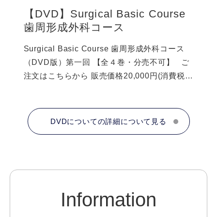
が習得可能になっております。 DE188-1 長
【DVD】Surgical Basic Course
期症例からわかるインプラント治療の診査・
歯周形成外科コース
診断 （75分） 講師：青井 良太（あおいデン
タルクリニック・麻布十番ペリオインプラン
Surgical Basic Course 歯周形成外科コース
トセンター 院長、Surgical Basic
（DVD版）第一回 【全４巻・分売不可】 ご
Course（SBC）代表、インストラクター）
注文はこちらから 販売価格20,000円(消費税
■Staged Approach Case1 ■Staged
込:22,000円) ■講師： 青井 良太（あおいデン
Approach Case2 ■Simultaneous approach
タルクリニック・麻布十番ペリオインプラン
Case1 ■Simultaneous approach Case2
トセンター 院長,Surgical Basic
DVDについての詳細について見る
■Simultaneous approach Case3 ■Sinus Lift
Course（SBC）代表,インストラクター） 三
Guided Tissue Regeneration ■Stent &
上 奈緒子（歯科衛生士,Surgical Basic
Provisional Restorations/Incident &
Course（SBC）インストラクター） 木下 富
Recovery サンプル動画 DE188-2 Bone
貴（きのした歯科クリニック 院長,Surgical
Graft Materials/SLA,SCAを使用したsinus
Basic Course（SBC）インストラクター 許斐
floor elevationの実際 (84分) 講師：青井 良
Information
敦（このみ歯科クリニック 院長,Surgical
太（あおいデンタルクリニック・麻布十番ペ
Basic Course（SBC）アシスタントインスト