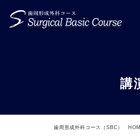
講
歯周形成外科コース（SBC） HOM