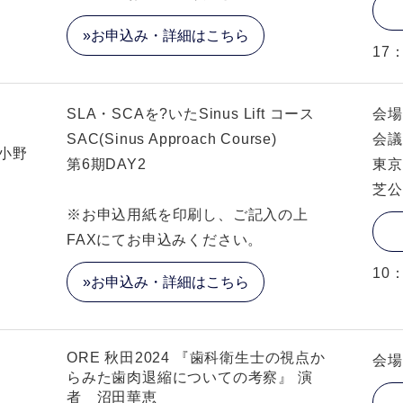
»お申込み・詳細はこちら
17
SLA・SCAを?いたSinus Lift コース
会場
SAC(Sinus Approach Course)
会議
 小野
第6期DAY2
東京
芝公
※お申込用紙を印刷し、ご記入の上
FAXにてお申込みください。
10
»お申込み・詳細はこちら
ORE 秋田2024 『歯科衛生士の視点か
会場
らみた歯肉退縮についての考察』 演
者 沼田華恵