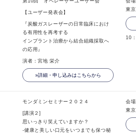
第10回 オペレーザーユーザー会
会場
東京
【ユーザー発表会】
『炭酸ガスレーザーの日常臨床におけ
る有用性を再考する
10
インプラント治療から結合組織採取へ
の応用』
演者：宮地 栄介
»詳細・申し込みはこちらから
モンダミンセミナー２０２４
会場
東京
[講演２]
思いっきり笑えていますか？
-健康と美しい口元をいつまでも保つ秘